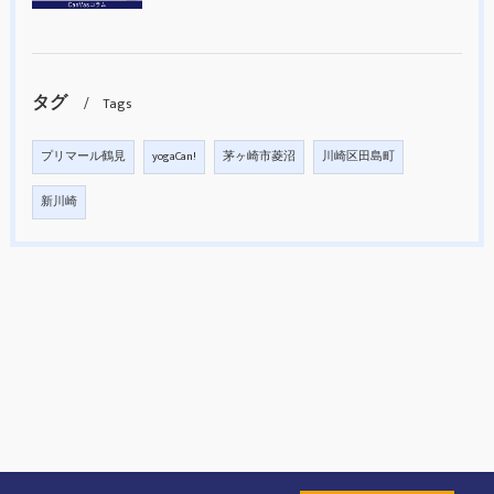
タグ
Tags
プリマール鶴見
yogaCan!
茅ヶ崎市菱沼
川崎区田島町
新川崎