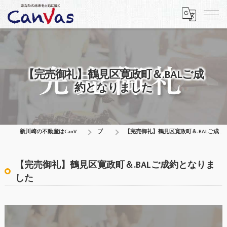
【完売御礼】鶴見区寛政町＆.BALご成
約となりました
新川崎の不動産はCanVas合同会社
ブログ
【完売御礼】鶴見区寛政町＆.BALご成約となりました
【完売御礼】鶴見区寛政町＆.BALご成約となりま
した