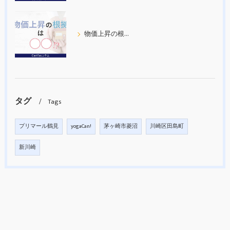
物価上昇の根拠について考えてみた
タグ
Tags
プリマール鶴見
yogaCan!
茅ヶ崎市菱沼
川崎区田島町
新川崎