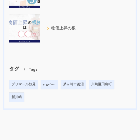
物価上昇の根拠について考えてみた
タグ
Tags
プリマール鶴見
yogaCan!
茅ヶ崎市菱沼
川崎区田島町
新川崎