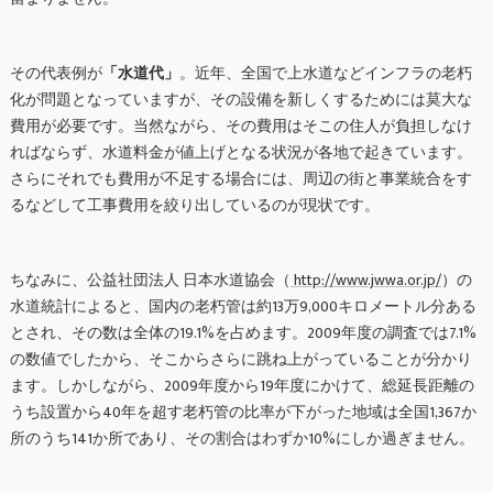
その代表例が
「水道代」
。近年、全国で上水道などインフラの老朽
化が問題となっていますが、その設備を新しくするためには莫大な
費用が必要です。当然ながら、その費用はそこの住人が負担しなけ
ればならず、水道料金が値上げとなる状況が各地で起きています。
さらにそれでも費用が不足する場合には、周辺の街と事業統合をす
るなどして工事費用を絞り出しているのが現状です。
ちなみに、公益社団法人 日本水道協会（
http://www.jwwa.or.jp/
）の
水道統計によると、国内の老朽管は約13万9,000キロメートル分ある
とされ、その数は全体の19.1%を占めます。2009年度の調査では7.1%
の数値でしたから、そこからさらに跳ね上がっていることが分かり
ます。しかしながら、2009年度から19年度にかけて、総延長距離の
うち設置から40年を超す老朽管の比率が下がった地域は全国1,367か
所のうち141か所であり、その割合はわずか10%にしか過ぎません。