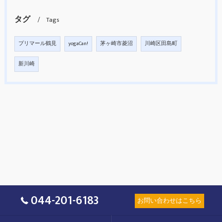
タグ
Tags
プリマール鶴見
yogaCan!
茅ヶ崎市菱沼
川崎区田島町
新川崎
044-201-6183
お問い合わせはこちら