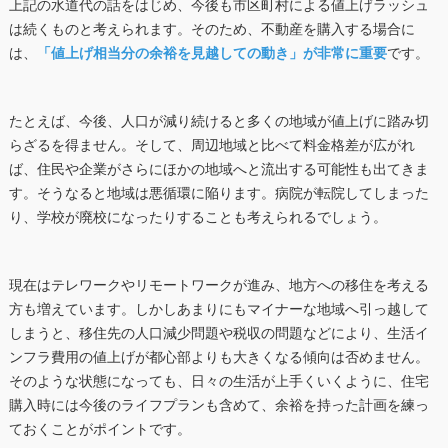
上記の水道代の話をはじめ、今後も市区町村による値上げラッシュ
は続くものと考えられます。そのため、不動産を購入する場合に
は、
「値上げ相当分の余裕を見越しての動き」が非常に重要
です。
たとえば、今後、人口が減り続けると多くの地域が値上げに踏み切
らざるを得ません。そして、周辺地域と比べて料金格差が広がれ
ば、住民や企業がさらにほかの地域へと流出する可能性も出てきま
す。そうなると地域は悪循環に陥ります。病院が転院してしまった
り、学校が廃校になったりすることも考えられるでしょう。
現在はテレワークやリモートワークが進み、地方への移住を考える
方も増えています。しかしあまりにもマイナーな地域へ引っ越して
しまうと、移住先の人口減少問題や税収の問題などにより、生活イ
ンフラ費用の値上げが都心部よりも大きくなる傾向は否めません。
そのような状態になっても、日々の生活が上手くいくように、住宅
購入時には今後のライフプランも含めて、余裕を持った計画を練っ
ておくことがポイントです。