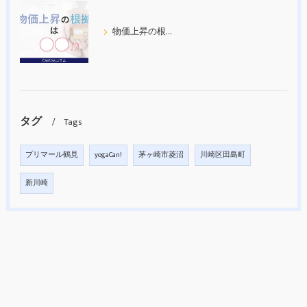
物価上昇の根拠について考えてみた
タグ
Tags
プリマール鶴見
yogaCan!
茅ヶ崎市菱沼
川崎区田島町
新川崎