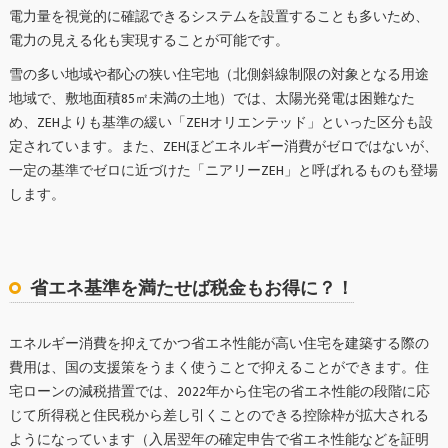
電力量を視覚的に確認できるシステムを設置することも多いため、
電力の見える化も実現することが可能です。
雪の多い地域や都心の狭い住宅地（北側斜線制限の対象となる用途
地域で、敷地面積85㎡未満の土地）では、太陽光発電は困難なた
め、ZEHよりも基準の緩い「ZEHオリエンテッド」といった区分も設
定されています。また、ZEHほどエネルギー消費がゼロではないが、
一定の基準でゼロに近づけた「ニアリーZEH」と呼ばれるものも登場
します。
省エネ基準を満たせば税金もお得に？！
エネルギー消費を抑えてかつ省エネ性能が高い住宅を建築する際の
費用は、国の支援策をうまく使うことで抑えることができます。住
宅ローンの減税措置では、2022年から住宅の省エネ性能の段階に応
じて所得税と住民税から差し引くことのできる控除枠が拡大される
ようになっています（入居翌年の確定申告で省エネ性能などを証明