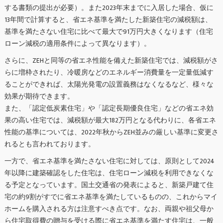
する書類の提出が必要）。また2023年末までに入居した場合、仮に
13年間で計算すると、省エネ基準を満たした新築住宅の減税額は、
基準を満たさない住宅に比べて最大で91万円大きくなります（住宅
ローン減税の適用条件によって異なります）。
さらに、ZEHと同等の省エネ性能を備えた新築住宅では、減税額がさ
らに増枠されたり、冷暖房などのエネルギー消費量を一定量低減す
ることができれば、太陽光発電の設置義務はなくなるなど、様々な
効果が期待できます。
また、「認定低炭素住宅」や「認定長期優良住宅」などの省エネ効
果の高い住宅では、減税額が最大182万円となる代わりに、各省エネ
性能の基準については、2022年秋からZEH並みの厳しい基準に変更さ
れるとも言われております。
一方で、省エネ基準を満たさない住宅に対しては、原則として2024
年以降に建築確認をした住宅は、住宅ローン減税を利用できなくな
る予定となっています。国土交通省の発表によると、新築戸建て住
宅の約9割がすでに省エネ基準を満たしているものの、これからマイ
ホームを購入される方は注意すべき点です。なお、両親や祖父母か
ら住宅取得費の贈与を受ける際に省エネ基準を満たす住宅は、一般