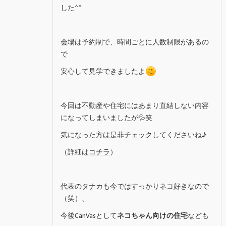
した^^
会場は予約制で、時間ごとに人数制限があるの
で
安心して見学できましたよ
今回は不動産や住宅にはあまり直結しない内容
になってしまいましたが💦笑
気になった方は是非チェックしてくださいね♪
（詳細は
コチラ
）
代表のタナカも今ではすっかりネコ好きなので
（笑）、
今後CanVasとして
ネコちゃん向けの住宅
なども