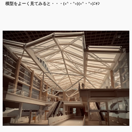
模型をよーく見てみると・・・(=^・^=)(=^・^=)ﾆｬﾝ