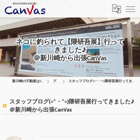
ネコに釣られて【隈研吾展】行って
きました♪
＠新川崎から出張CanVas
新川崎の不動産はCanVas合同会社
ブログ
スタッフブログ(=^・^=)隈研吾展行ってきました♪＠新川崎から出張CanVas
スタッフブログ(=^・^=)隈研吾展行ってきました♪
＠新川崎から出張CanVas