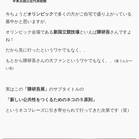
＠東京国立近代美術館
今ちょうど
オリンピック
で多くの方がご自宅で盛り上がっている
最中かと思いますが、
オリンピック会場である
新国立競技場
といえば
隈研吾
さんですよ
ね！
だから見に行ったというワケでもなく、、
もとから隈研吾さんの大ファンというワケでもなく、、
(違うんかー
い笑)
実はこの
「隈研吾展」
のサブタイトルの
「新しい公共性をつくるためのネコの５原則」
というネコフレーズに引き寄せられて行ってきた次第です（笑）