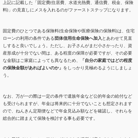
上記に記載した「固定費(住居費、水道光熱費、通信費、税金、保険
料)」の見直しにメスを入れるのがファーストステップになります。
固定費のひとつである保険料(生命保険や医療保険の保険料)は、住宅
ローンの利用の条件である
団体信用生命保険へ加入
とあわせて見直
しすると良いでしょう。ただし、お子さんがまだ小さかったり、資
産形成が十分でない間は、ある程度の保障が必要ですが、その必要
な金額はご家庭によっても異なるため、
「自分の家庭ではどの程度
の保険金額があればよいのか」
をしっかり見極めるようにしましょ
う。
なお、万が一の際は一定の条件で遺族年金など公的年金の給付など
も受けられますが、年金は将来的に十分でないことも想定されます
ので、ねんきん定期便などで年金見込み額などを確認し、それらを
総合的に踏まえて保険を検討する事も必要です。