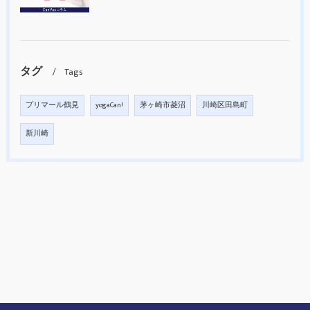
タグ
Tags
プリマール鶴見
yogaCan!
茅ヶ崎市菱沼
川崎区田島町
新川崎