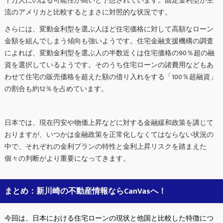
十万人にのぼる可能性が高いと予想されています。固定金利型が主
流のアメリカと比較するとまさに対照的な状況です。
さらには、変動金利型を選ぶ人ほど住宅価格に対して高額なローン
金額を組んでしまう傾向も強いようです。住宅金融支援機構の調査
によれば、変動金利型を選ぶ人の半数近くは住宅価格の90％超の融
資を選択しているようです。そのうち住宅ローンの諸費用などもあ
わせて住宅の販売価格を超えた額の借り入れをする「100％超融資」
の割合も約12％を占めています。
日本では、現在円安や物価上昇などに対する金融緩和政策を講じて
おりますが、いつかは金融政策を正常化しなくてはならない状況の
中で、それぞれの金利プランの特性と金利上昇リスクを踏まえた
個々の判断がより重要になってきます。
まとめ：新川崎の不動産情報ならCanVasへ！
今回は、日本における住宅ローンの現状と他国と比較した特徴につ