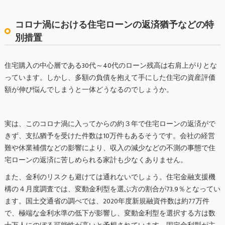
コロナ渦における住宅ローンの返済猶予などの特
別措置
住宅購入の中心層である30代～40代のローン残高は右肩上がりとな
っています。しかし、多額の負債を抱えて手にした住宅の資産評価
額が伸び悩んでしまうと一体どうなるのでしょうか。
実は、このコロナ渦に入ってからの約３年で住宅ローンの返済がで
きず、支払猶予を受けた件数は10万件もあるそうです。会社の経営
難や休業補償などの影響により、収入の減少などの不測の事態で住
宅ローンの返済に苦しめられる家計も少なくありません。
また、金利のリスクも避けては通れないでしょう。住宅金融支援機
構の４月度調査では、変動金利型を選ぶ方の割合が73.9％となってい
ます。国土交通省の調べでは、2020年度新規融資件数は約77万件
で、極端な金利水準の低下が影響し、変動金利型を選択する方は数