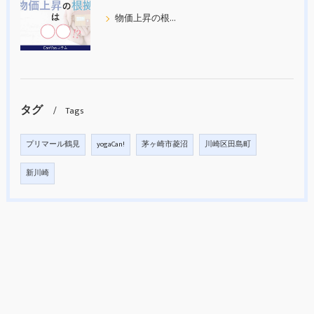
物価上昇の根拠について考えてみた
タグ
Tags
プリマール鶴見
yogaCan!
茅ヶ崎市菱沼
川崎区田島町
新川崎