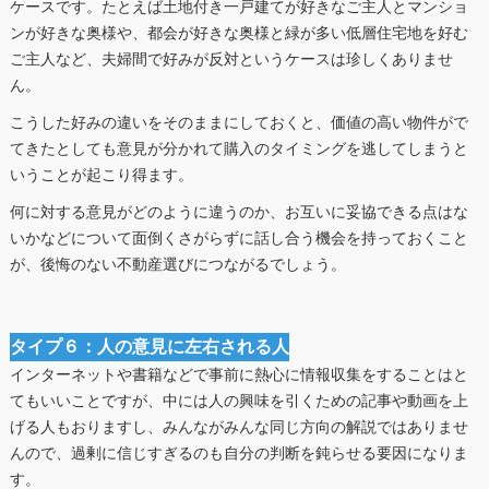
ケースです。たとえば土地付き一戸建てが好きなご主人とマンショ
ンが好きな奥様や、都会が好きな奥様と緑が多い低層住宅地を好む
ご主人など、夫婦間で好みが反対というケースは珍しくありませ
ん。
こうした好みの違いをそのままにしておくと、価値の高い物件がで
てきたとしても意見が分かれて購入のタイミングを逃してしまうと
いうことが起こり得ます。
何に対する意見がどのように違うのか、お互いに妥協できる点はな
いかなどについて面倒くさがらずに話し合う機会を持っておくこと
が、後悔のない不動産選びにつながるでしょう。
タイプ６：人の意見に左右される人
インターネットや書籍などで事前に熱心に情報収集をすることはと
てもいいことですが、中には人の興味を引くための記事や動画を上
げる人もおりますし、みんながみんな同じ方向の解説ではありませ
んので、過剰に信じすぎるのも自分の判断を鈍らせる要因になりま
す。