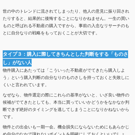
世の中のトレンドに流されてしまったり、他人の意見に振り回され
たりすると、結果的に後悔することになりかねません。一生の買い
ものと呼ばれる不動産の購入ですから、事前の入念なリサーチのも
とに自分なりの戦略をもっておくことが大切です。
タイプ３：購入に際してきちんとした判断をする「ものさ
し」がない人
物件購入にあたっては「こういった不動産がでてきたら購入しよ
う」という購入判断の自分なりのものさしを持っておくと失敗しに
くいと言われています。
なぜなら、物件選定の際にこれらの基準がないと、いざ良い物件の
候補がでてきたとしても、本当に買っていいかどうかをなかなか判
断できず絶好のタイミングを逃してしまうことになりかねないから
です。
物件との出会いも一期一会。機会損失にならないためにもあらかじ
め自分のなかで譲れないポイントを明確にしておくといいでしょ