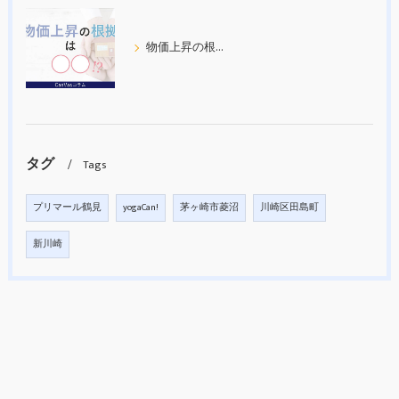
物価上昇の根拠について考えてみた
タグ
Tags
プリマール鶴見
yogaCan!
茅ヶ崎市菱沼
川崎区田島町
新川崎