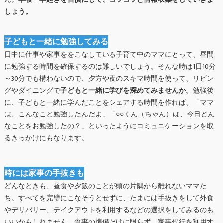
ん。
早寝・早起きを習慣にして、コツコツと情報収集をしていきま
しょう。
子どもと一緒に勉強してみる
日中に仕事や家事ををこなしている子育て中のママにとって、昼間
に勉強する時間を確保するのは難しいでしょう。そんな時は1日10分
～30分でも構わないので、夕方や夜のスキマ時間を使って、リビン
グやダイニングで
子どもと一緒に学びを深めてみませんか。
勉強後
に、子どもと一緒に学んだことをシェアする時間を作れば、「ママ
は、こんなこと勉強したんだよ」「○○くん（ちゃん）は、今日どん
なことをお勉強したの？」といったようにコミュニケーションを取
るきっかけにもなります。
時には家事の手抜きも
どんなときも、昼食や夕飯のことが頭の片隅から離れないママた
ち。すべてを完璧にこなそうとせずに、たまには手抜きをして外食
やデリバリー、テイクアウトを利用するなどの選択をしてみるのも
いいかもしれません。食事の準備だけに限らず、家事代行を利用す