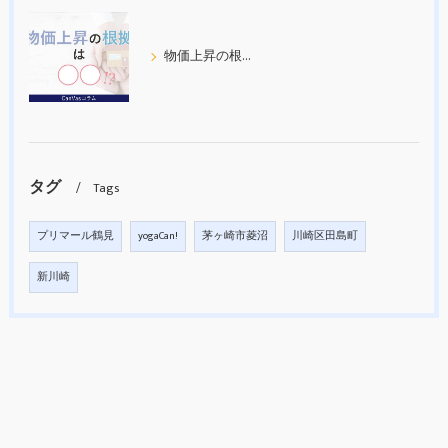
物価上昇の根拠について考えてみた
タグ
Tags
プリマール鶴見
yogaCan!
茅ヶ崎市菱沼
川崎区田島町
新川崎